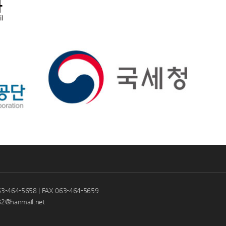
4-5658 | FAX 063-464-5659
2@hanmail.net