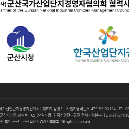
업단지경영자협의회 | 대표자 김경희 | 사업자등록번호 479-82-00124 | TEL 063-46
군산시 산단남북로 169 (오식도동, 한국산업단지공단 전북지역본부) | E-mail
gs4018
 사단법인 군산국가산업단지경영자협의회 All rights reserved.