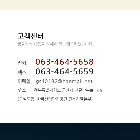
고객센터
궁금하신 내용을 자세히 안내해드리겠습니다.
063-464-5658
전화.
063-464-5659
팩스.
gs40182@hanmail.net
이메일.
주소.
전북특별자치도 군산시 산단남북로 169
(오식도동, 한국산업단지공단 전북지역본부)